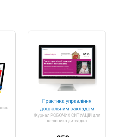
Практика управління
вних
дошкільним закладом
Журнал РОБОЧИХ СИТУАЦІЙ для
керівника дитсадка