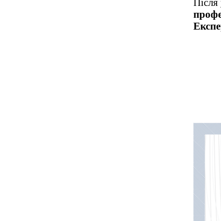
Після
профе
Експе