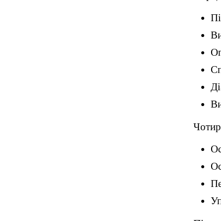
Пі
Ви
О
С
Ді
Ви
Чотир
Ос
Ос
Пе
Уп