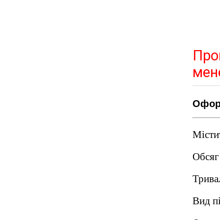
Про
мен
Оформ
Містит
Обсяг
Трива
Вид п