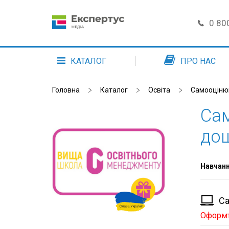
0 800
ПРО НАС
КАТАЛОГ
Головна
Каталог
Освіта
Самооцінюв
Сам
дош
Навчан
Са
Оформте