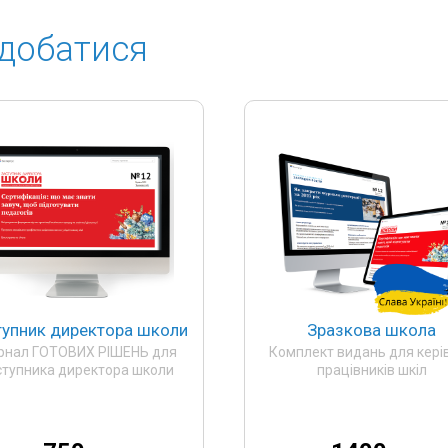
добатися
тупник директора школи
Зразкова школа
рнал ГОТОВИХ РІШЕНЬ для
Комплект видань для кері
ступника директора школи
працівників шкіл