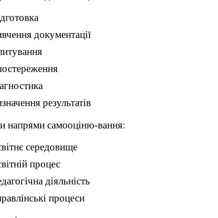
дготовка
вчення документації
питування
постереження
агностика
значення результатів
и напрями самооціню-вання:
вітнє середовище
вітній процес
дагогічна діяльність
равлінські процеси