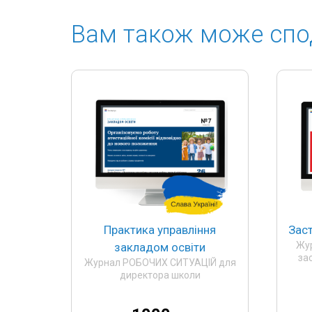
Вам також може спо
Практика управління
Зас
Жу
закладом освіти
за
Журнал РОБОЧИХ СИТУАЦІЙ для
директора школи