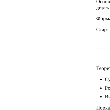
Основ
дирек
Форма
Старт
Теорет
Су
Ре
Ви
Поряд