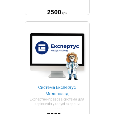
2500
грн
Система Експертус
Медзаклад
Експертно-правова система для
керівників у галузі охорони
здоров’я