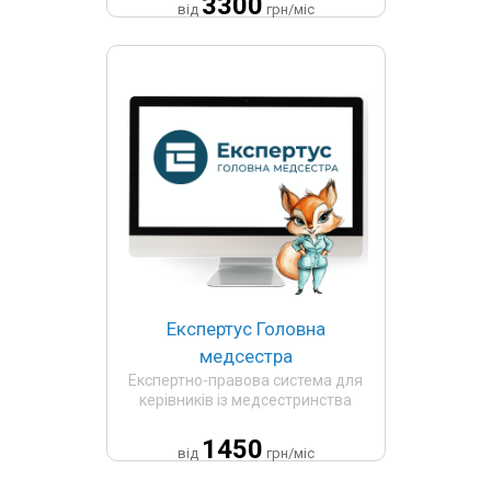
3300
від
грн/міс
Експертус Головна
медсестра
Експертно-правова система для
керівників із медсестринства
1450
від
грн/міс