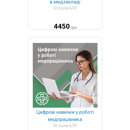
в медзакладі
30 балів БПР
4450
грн
Цифрові навички у роботі
медпрацівника
30 балів БПР