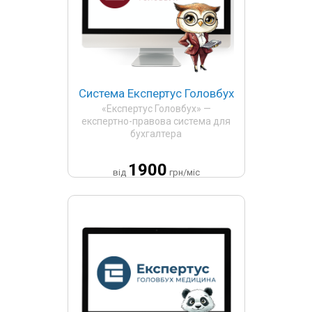
Система Експертус Головбух
«Експертус Головбух» —
експертно-правова система для
бухгалтера
1900
від
грн/міс