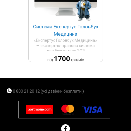
Система Експертус Головбух
Медицина
«Експертус Головбух Медицина»
— експертно-правова система
для бухгалтера ЗОЗ
1700
від
грн/міс
0 800 21 20 12 (усі дзвінки безплатні)